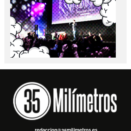
redaccion@35milimetros.es