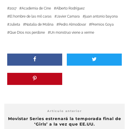
2017
Academia de Cine
Alberto Rodríguez
El hombre de las mil caras
Javier Camara
juan antonio bayona
Julieta
Natalia de Molina
Pedro Almodovar
Premios Goya
Que DIos nos perdone
Un monstruo viene a verme
Artículo anterior
Movistar Series estrenará la temporada final de
‘Girls’ a la vez que EE.UU.