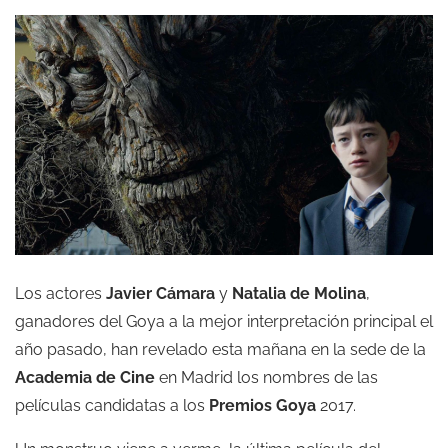
Los actores
Javier Cámara
y
Natalia de Molina
,
ganadores del Goya a la mejor interpretación principal el
año pasado, han revelado esta mañana en la sede de la
Academia de Cine
en Madrid los nombres de las
películas candidatas a los
Premios Goya
2017.