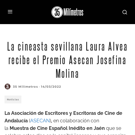
La cineasta sevillana Laura Alvea
recibe el Premio Asecan Josefina
Molina
35 Milímetros
·
14/03/2022
Noticias
La Asociación de Escritores y Escritoras de Cine de
Andalucía
(
ASECAN
)
,
en colaboración con
la
Muestra de Cine Español Inédito en Jaén
que se