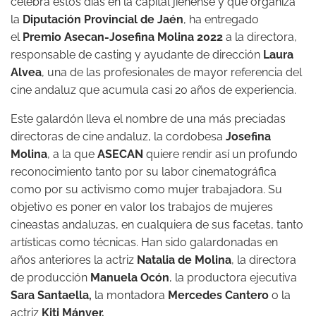
celebra estos días en la capital jienense y que organiza
la
Diputación Provincial de Jaén
, ha entregado
el
Premio Asecan-Josefina Molina 202
2
a la directora,
responsable de casting y ayudante de dirección
Laura
Alvea
, una de las profesionales de mayor referencia del
cine andaluz que acumula casi 20 años de experiencia.
Este galardón lleva el nombre de una más preciadas
directoras de cine andaluz, la cordobesa
Josefina
Molina
, a la que
ASECAN
quiere rendir así un profundo
reconocimiento tanto por su labor cinematográfica
como por su activismo como mujer trabajadora. Su
objetivo es poner en valor los trabajos de mujeres
cineastas andaluzas, en cualquiera de sus facetas, tanto
artísticas como técnicas. Han sido galardonadas en
años anteriores la actriz
Natalia de Molina
, la directora
de producción
Manuela Ocón
, la productora ejecutiva
Sara Santaella,
la montadora
Mercedes Cantero
o la
actriz
Kiti Mánver.