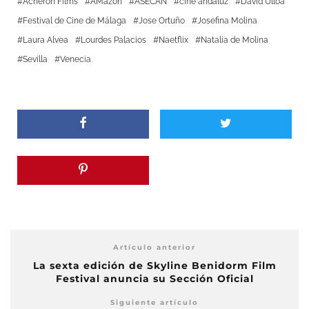
Acheron Films
AMazon
ASECAN
cine andaluz
David Ulloa
Festival de Cine de Málaga
Jose Ortuño
Josefina Molina
Laura Alvea
Lourdes Palacios
Naetflix
Natalia de Molina
Sevilla
Venecia
Artículo anterior
La sexta edición de Skyline Benidorm Film
Festival anuncia su Sección Oficial
Siguiente artículo