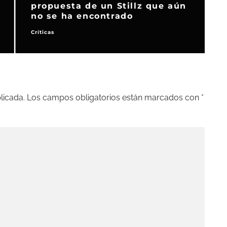
‘La chica zurda’, cansadas de
ser derechas
Críticas
C
licada.
Los campos obligatorios están marcados con
*