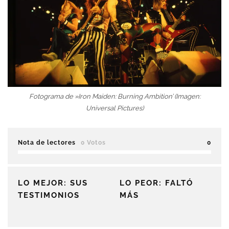
Fotograma de »Iron Maiden: Burning Ambition’ (Imagen:
Universal Pictures)
Nota de lectores
0 Votos
0
LO MEJOR: SUS
LO PEOR: FALTÓ
TESTIMONIOS
MÁS