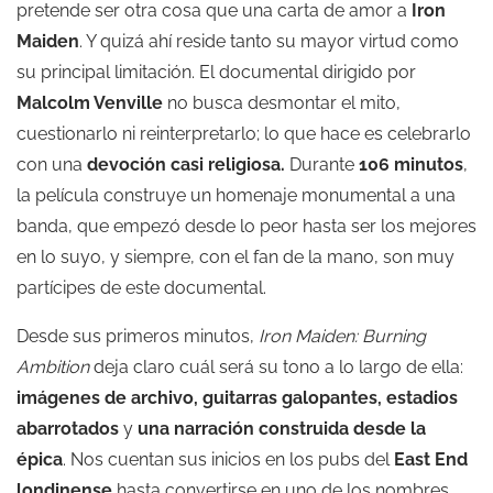
pretende ser otra cosa que una carta de amor a
Iron
Maiden
. Y quizá ahí reside tanto su mayor virtud como
su principal limitación. El documental dirigido por
Malcolm Venville
no busca desmontar el mito,
cuestionarlo ni reinterpretarlo; lo que hace es celebrarlo
con una
devoción casi religiosa.
Durante
106 minutos
,
la película construye un homenaje monumental a una
banda, que empezó desde lo peor hasta ser los mejores
en lo suyo, y siempre, con el fan de la mano, son muy
partícipes de este documental.
Desde sus primeros minutos,
Iron Maiden: Burning
Ambition
deja claro cuál será su tono a lo largo de ella:
imágenes de archivo, guitarras galopantes, estadios
abarrotados
y
una narración construida desde la
épica
. Nos cuentan sus inicios en los pubs del
East End
londinense
hasta convertirse en uno de los nombres