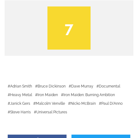
7
Adrian Smith
Bruce Dickinson
Dave Murray
Documental
Heavy Metal
Iron Maiden
Iron Maiden: Burning Ambition
Janick Gers
Malcolm Venville
Nicko McBrain
Paul Di'Anno
Steve Harris
Universal Pictures