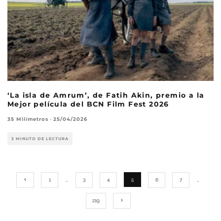
‘La isla de Amrum’, de Fatih Akin, premio a la
Mejor película del BCN Film Fest 2026
35 Milímetros
·
25/04/2026
3 MINUTO DE LECTURA
1
…
3
4
5
6
7
…
219