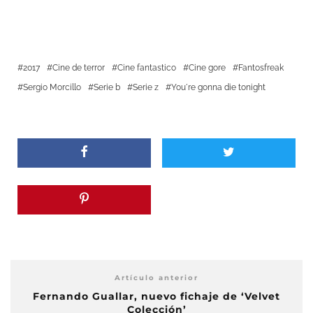
2017
Cine de terror
Cine fantastico
Cine gore
Fantosfreak
Sergio Morcillo
Serie b
Serie z
You´re gonna die tonight
Artículo anterior
Fernando Guallar, nuevo fichaje de ‘Velvet
Colección’