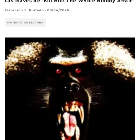
Las claves de ‘Kill Bill: The Whole Bloody Affair’
Francisco S. Pintado
·
09/04/2026
6 MINUTO DE LECTURA