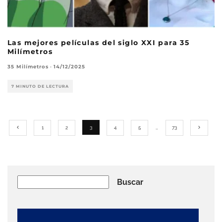
Las mejores películas del siglo XXI para 35
Milímetros
35 Milímetros
·
14/12/2025
7 MINUTO DE LECTURA
1
2
3
4
5
…
73
Buscar
Buscar