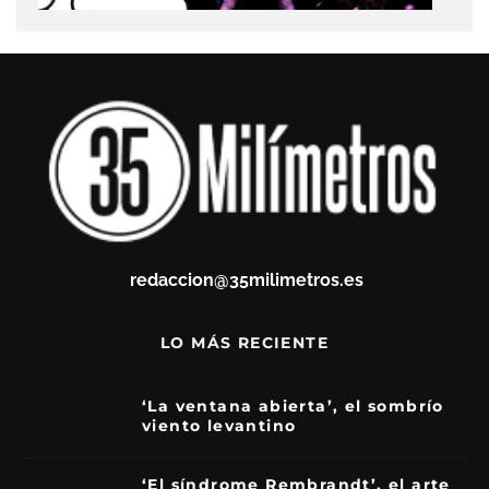
redaccion@35milimetros.es
LO MÁS RECIENTE
‘La ventana abierta’, el sombrío
viento levantino
6
‘El síndrome Rembrandt’, el arte