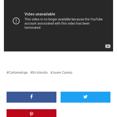
Cortometraje
En tránsito
Javier Caireta