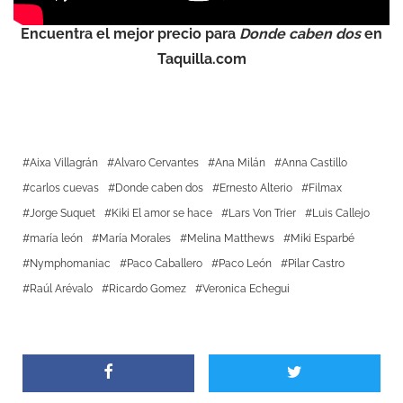
Encuentra el mejor precio para
Donde caben dos
en
Taquilla.com
Aixa Villagrán
Alvaro Cervantes
Ana Milán
Anna Castillo
carlos cuevas
Donde caben dos
Ernesto Alterio
Filmax
Jorge Suquet
Kiki El amor se hace
Lars Von Trier
Luis Callejo
maría león
María Morales
Melina Matthews
Miki Esparbé
Nymphomaniac
Paco Caballero
Paco León
Pilar Castro
Raúl Arévalo
Ricardo Gomez
Veronica Echegui