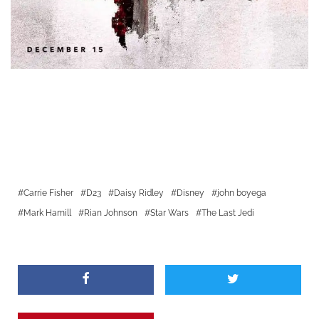
Carrie Fisher
D23
Daisy Ridley
Disney
john boyega
Mark Hamill
Rian Johnson
Star Wars
The Last Jedi