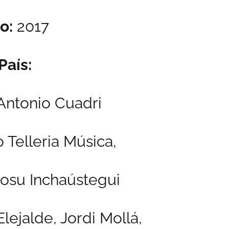
o:
2017
País:
ntonio Cuadri
 Telleria Música,
osu Inchaústegui
lejalde, Jordi Mollá,