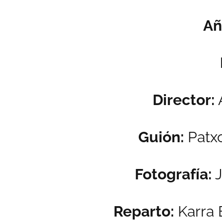
Añ
Director:
A
Guión:
Patxo
Fotografía:
J
Reparto:
Karra E