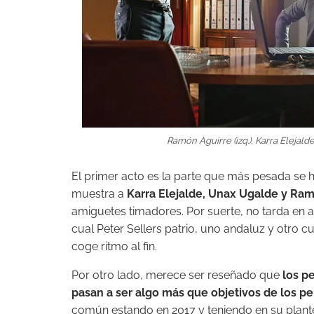
Ramón Aguirre (izq.), Karra Elejalde
El primer acto es la parte que más pesada se
muestra a
Karra Elejalde, Unax Ugalde y Ra
amiguetes timadores. Por suerte, no tarda en a
cual Peter Sellers patrio, uno andaluz y otro 
coge ritmo al fin.
Por otro lado, merece ser reseñado que
los p
pasan a ser algo más que objetivos de los p
común estando en 2017 y teniendo en su plant