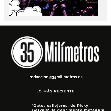
redaccion@35milimetros.es
LO MÁS RECIENTE
‘Gatos callejeros, de Ricky
Gervais’, la deprimente metedura