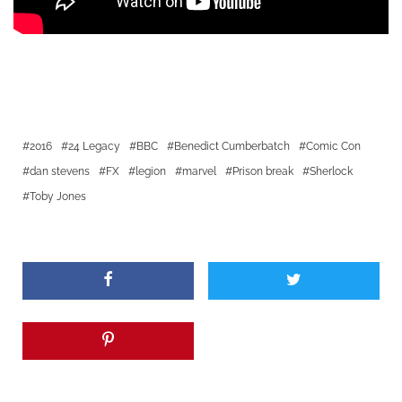
2016
24 Legacy
BBC
Benedict Cumberbatch
Comic Con
dan stevens
FX
legion
marvel
Prison break
Sherlock
Toby Jones