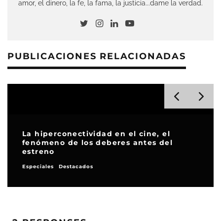
amor, el dinero, la fe, la fama, la justicia...dame la verdad.
PUBLICACIONES RELACIONADAS
ividad en el cine, el
os deberes antes del
San Diego Comic
las fechas de su
ados
Noticias