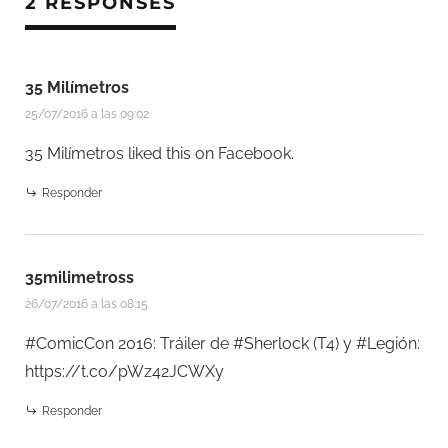
2 RESPONSES
35 Milímetros
25/07/2016 a las 09:02
35 Milímetros
liked this on Facebook.
Responder
35milimetross
26/07/2016 a las 08:15
#ComicCon 2016: Tráiler de #Sherlock (T4) y #Legión:
https://t.co/pWz42JCWXy
Responder