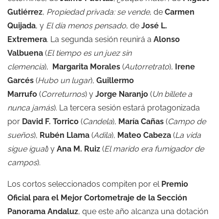
Gutiérrez
,
Propiedad privada: se vende
, de
Carmen
Quijada
, y
El día menos pensado
, de
José L.
Extremera
. La segunda sesión reunirá a
Alonso
Valbuena
(
El tiempo es un juez sin
clemencia
),
Margarita Morales
(
Autorretrato
),
Irene
Garcés
(
Hubo un lugar
),
Guillermo
Marrufo
(
Correturnos
) y
Jorge Naranjo
(
Un billete a
nunca jamás
). La tercera sesión estará protagonizada
por
David F. Torrico
(
Candela
),
María Cañas
(
Campo de
sueños
),
Rubén Llama
(
Adila
),
Mateo Cabeza
(
La vida
sigue igual
) y
Ana M. Ruiz
(
El marido era fumigador de
campos
).
Los cortos seleccionados compiten por el
Premio
Oficial para el Mejor Cortometraje de la Sección
Panorama Andaluz
, que este año alcanza una dotación