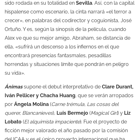
sido rodada en su totalidad en
Sevilla
. Así, con la capital
hispalense como escenario, la cinta narrará «el terror a
crecer», en palabras del codirector y coguionista, José
Ortuño. Y es, según la sinopsis de la película, cuando
Alex ve que su mejor amigo, Abraham, se distancia de
ella, «sufrirá un descenso a los infiernos en el que
encontrará presencias fantasmales, pesadillas
horrendas y situaciones límite que pondrán en peligro
su vida».
Ánimas
supone el debut interpretativo de
Clare Durant,
Iván Pellicer y Chacha Huang
, que se verán arropados
por
Ángela Molina
(
Carne trémula, Las cosas del
querer, Blancanieves
),
Luis Bermejo
(
Magical Girl
) y
Liz
Lobato
(
El alquimista impaciente
). Fue el proyecto de
ficción mejor valorado el año pasado por la comisión
del ICAA y es el único proyecto internacional que ha