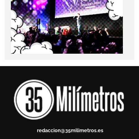
redaccion@35milimetros.es