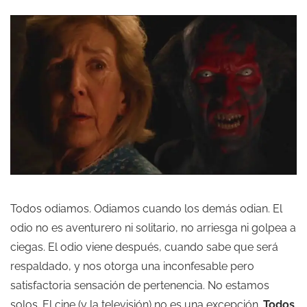
Todos odiamos. Odiamos cuando los demás odian. El
odio no es aventurero ni solitario, no arriesga ni golpea a
ciegas. El odio viene después, cuando sabe que será
respaldado, y nos otorga una inconfesable pero
satisfactoria sensación de pertenencia. No estamos
solos. El cine (y la televisión) no es una excepción.
Todos