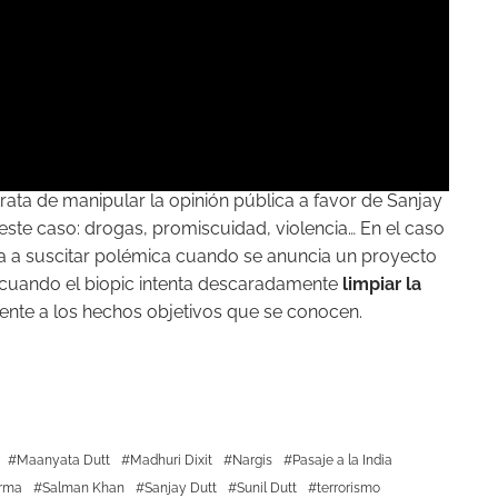
ata de manipular la opinión pública a favor de Sanjay
n este caso: drogas, promiscuidad, violencia… En el caso
va a suscitar polémica cuando se anuncia un proyecto
sas cuando el biopic intenta descaradamente
limpiar la
ente a los hechos objetivos que se conocen.
Maanyata Dutt
Madhuri Dixit
Nargis
Pasaje a la India
arma
Salman Khan
Sanjay Dutt
Sunil Dutt
terrorismo