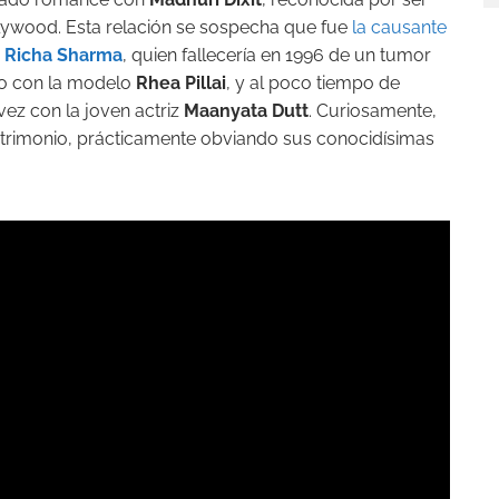
ollywood. Esta relación se sospecha que fue
la causante
,
Richa Sharma
, quien fallecería en 1996 de un tumor
do con la modelo
Rhea Pillai
, y al poco tiempo de
vez con la joven actriz
Maanyata Dutt
. Curiosamente,
atrimonio, prácticamente obviando sus conocidísimas