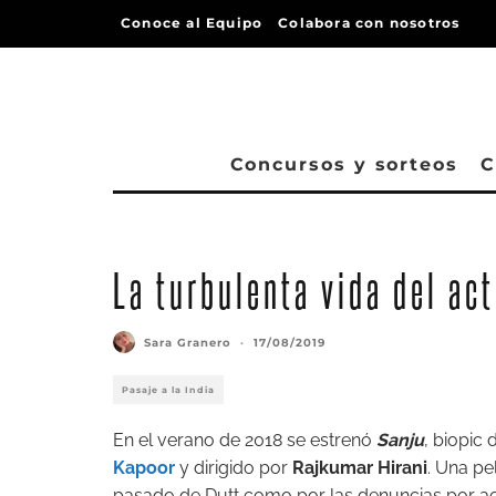
Conoce al Equipo
Colabora con nosotros
Concursos y sorteos
C
La turbulenta vida del ac
Sara Granero
·
17/08/2019
Pasaje a la India
En el verano de 2018 se estrenó
Sanju
, biopic 
Kapoor
y dirigido por
Rajkumar Hirani
. Una pe
pasado de Dutt como por las denuncias por ac