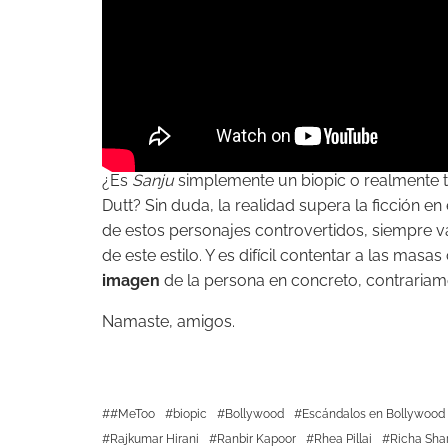
¿Es
Sanju
simplemente un biopic o realmente tr
Dutt? Sin duda, la realidad supera la ficción e
de estos personajes controvertidos, siempre 
de este estilo. Y es difícil contentar a las ma
imagen
de la persona en concreto, contrariam
Namaste, amigos.
#MeToo
biopic
Bollywood
Escándalos en Bollywood
Rajkumar Hirani
Ranbir Kapoor
Rhea Pillai
Richa Sh