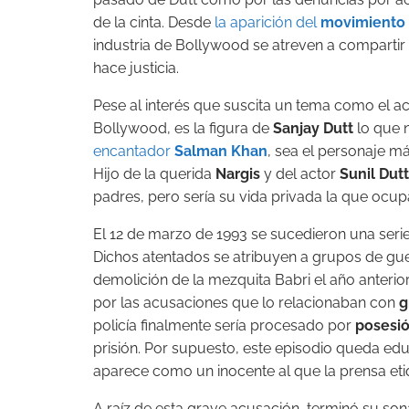
de la cinta. Desde
la aparición del
movimiento
industria de Bollywood se atreven a compartir
hace justicia.
Pese al interés que suscita un tema como el 
Bollywood, es la figura de
Sanjay Dutt
lo que n
encantador
Salman Khan
, sea el personaje m
Hijo de la querida
Nargis
y del actor
Sunil Dutt
padres, pero sería su vida privada la que ocupa
El 12 de marzo de 1993 se sucedieron una seri
Dichos atentados se atribuyen a grupos de gue
demolición de la mezquita Babri el año anterio
por las acusaciones que lo relacionaban con
g
policía finalmente sería procesado por
posesi
prisión. Por supuesto, este episodio queda e
aparece como un inocente al que la prensa etiq
A raíz de esta grave acusación, terminó su 