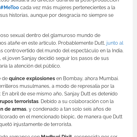
 #MeToo
cada vez más mujeres pertenecientes a la
 sus historias, aunque por desgracia no siempre se
acoso sexual dentro del glamuroso mundo de
os atañe en este artículo. Probablemente Dutt,
junto al
ás controvertido del mundo del espectáculo en la India.
, el joven Sanjay decidió seguir los pasos de sus
ría la atención del público.
e de
quince explosiones
en Bombay, ahora Mumbai.
rrilleros musulmanes, a modo de represalia por la
r. En abril de ese mismo año, Sanjay Dutt es detenido
rupos terroristas
. Debido a su colaboración con la
ón de armas
, y condenado a tan solo seis años de
dulcorado en el mencionado biopic, de manera que Dutt
uetó injustamente de terrorista.
sonado romance con
Madhuri Dixit
, reconocida por ser