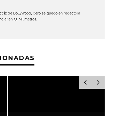
ctriz de Bollywood, pero se quedó en redactora
India” en 35 Milímetros.
CIONADAS