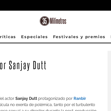
ríticas
Especiales
Festivales y premios
tor Sanjay Dutt
del actor
Sanjay Dutt
protagonizado por
Ranbir
lícula no exenta de polémica, tanto por el turbulento
oso sexual a su director durante la post-producción