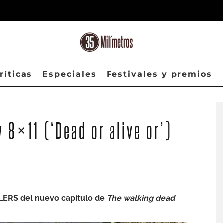
ríticas
Especiales
Festivales y premios
 8×11 (‘Dead or alive or’)
LERS del nuevo capítulo de
The walking dead