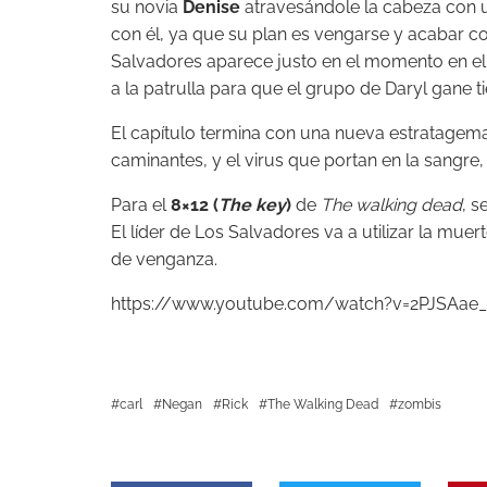
su novia
Denise
atravesándole la cabeza con u
con él, ya que su plan es vengarse y acabar co
Salvadores aparece justo en el momento en el qu
a la patrulla para que el grupo de Daryl gane t
El capítulo termina con una nueva estratagema
caminantes, y el virus que portan en la sangre,
Para el
8×12 (
The key
)
de
The walking dead
, s
El líder de Los Salvadores va a utilizar la muer
de venganza.
https://www.youtube.com/watch?v=2PJSAae_
carl
Negan
Rick
The Walking Dead
zombis