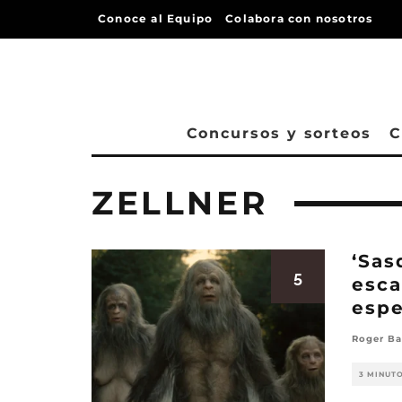
Conoce al Equipo
Colabora con nosotros
Concursos y sorteos
C
ZELLNER
‘Sas
5
esca
espe
Roger B
3 MINUT