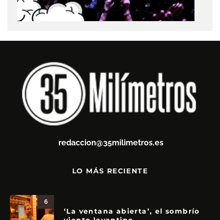
redaccion@35milimetros.es
LO MÁS RECIENTE
6
‘La ventana abierta’, el sombrío