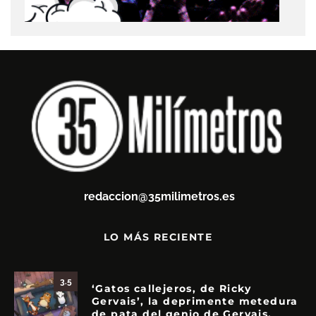
redaccion@35milimetros.es
LO MÁS RECIENTE
3.5
‘Gatos callejeros, de Ricky
Gervais’, la deprimente metedura
de pata del genio de Gervais.