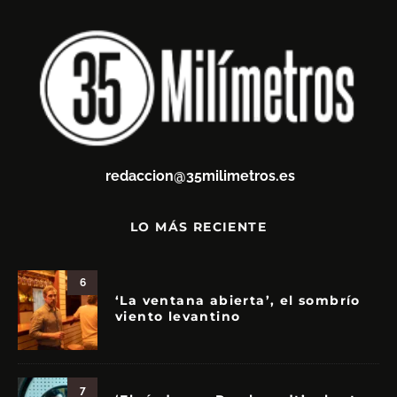
redaccion@35milimetros.es
LO MÁS RECIENTE
6
‘La ventana abierta’, el sombrío
viento levantino
7