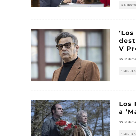
5 MINUT
‘Los
dest
V P
35 Milím
1 MINUTO
Los 
a ‘M
35 Milím
1 MINUTO