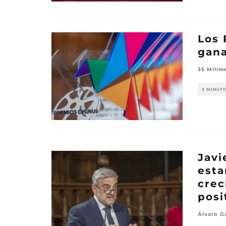
Los 
gana
35 Milím
2 MINUT
Javi
esta
crec
posi
Álvaro G