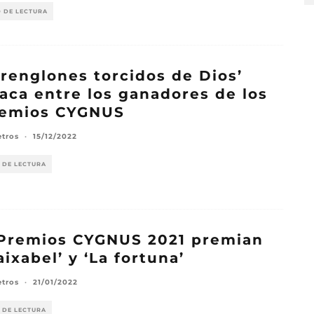
O DE LECTURA
 renglones torcidos de Dios’
aca entre los ganadores de los
remios CYGNUS
etros
·
15/12/2022
 DE LECTURA
Premios CYGNUS 2021 premian
aixabel’ y ‘La fortuna’
etros
·
21/01/2022
 DE LECTURA