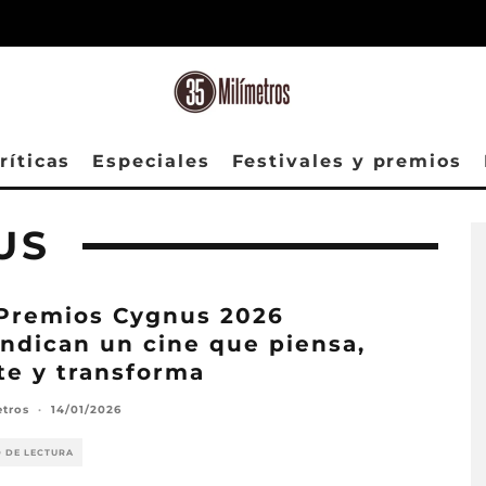
ríticas
Especiales
Festivales y premios
US
Premios Cygnus 2026
indican un cine que piensa,
te y transforma
etros
·
14/01/2026
O DE LECTURA