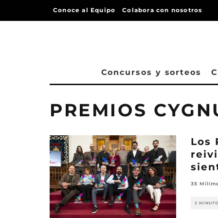
Conoce al Equipo
Colabora con nosotros
Concursos y sorteos
C
PREMIOS CYGN
Los 
reiv
sien
35 Milím
2 MINUT