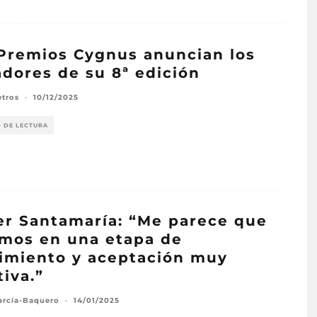
Premios Cygnus anuncian los
dores de su 8ª edición
etros
·
10/12/2025
O DE LECTURA
er Santamaría: “Me parece que
mos en una etapa de
imiento y aceptación muy
tiva.”
arcía-Baquero
·
14/01/2025