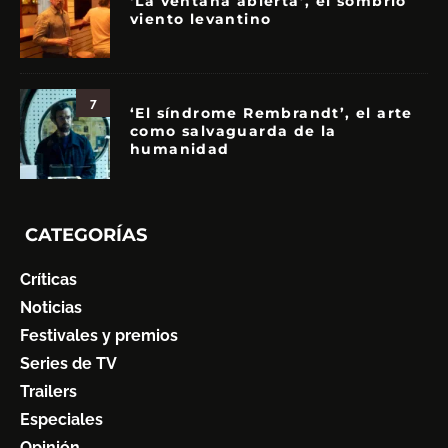
‘La ventana abierta’, el sombrío
viento levantino
7
‘El síndrome Rembrandt’, el arte
como salvaguarda de la
humanidad
CATEGORÍAS
Críticas
Noticias
Festivales y premios
Series de TV
Trailers
Especiales
Opinión