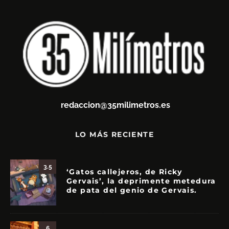
redaccion@35milimetros.es
LO MÁS RECIENTE
3.5
‘Gatos callejeros, de Ricky
Gervais’, la deprimente metedura
de pata del genio de Gervais.
6