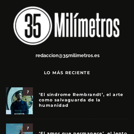
redaccion@35milimetros.es
LO MÁS RECIENTE
7
‘El síndrome Rembrandt’, el arte
como salvaguarda de la
humanidad
7
‘El amor que permanece’, el lento