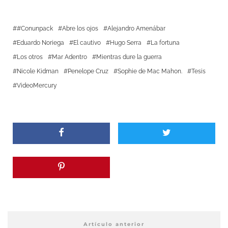
#Conunpack
Abre los ojos
Alejandro Amenábar
Eduardo Noriega
El cautivo
Hugo Serra
La fortuna
Los otros
Mar Adentro
Mientras dure la guerra
Nicole Kidman
Penelope Cruz
Sophie de Mac Mahon.
Tesis
VideoMercury
Artículo anterior