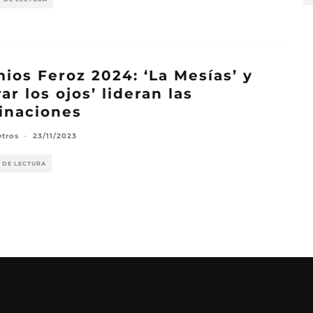
ios Feroz 2024: ‘La Mesías’ y
rar los ojos’ lideran las
inaciones
etros
·
23/11/2023
 DE LECTURA