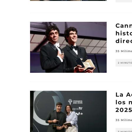
Cann
hist
dire
35 Milím
2 MINUT
La A
los 
202
35 Milím
7 MINUT