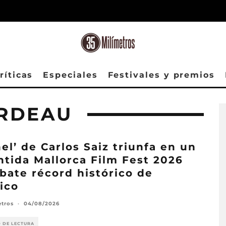
ríticas
Especiales
Festivales y premios
RDEAU
nel’ de Carlos Saiz triunfa en un
ntida Mallorca Film Fest 2026
bate récord histórico de
ico
etros
·
04/08/2026
O DE LECTURA