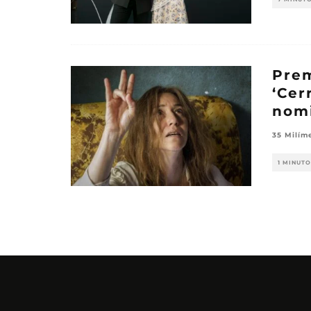
Prem
‘Cer
nom
35 Milím
1 MINUTO