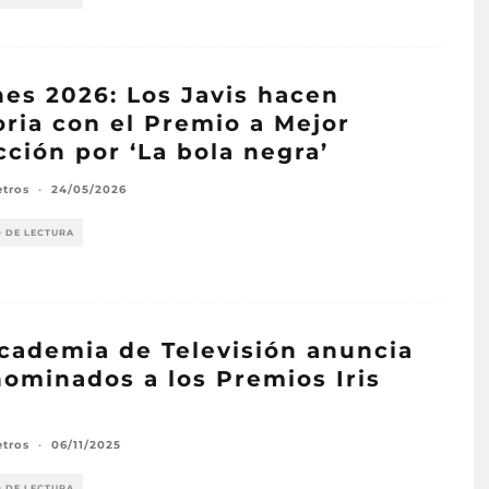
es 2026: Los Javis hacen
oria con el Premio a Mejor
cción por ‘La bola negra’
etros
·
24/05/2026
O DE LECTURA
cademia de Televisión anuncia
nominados a los Premios Iris
5
etros
·
06/11/2025
O DE LECTURA