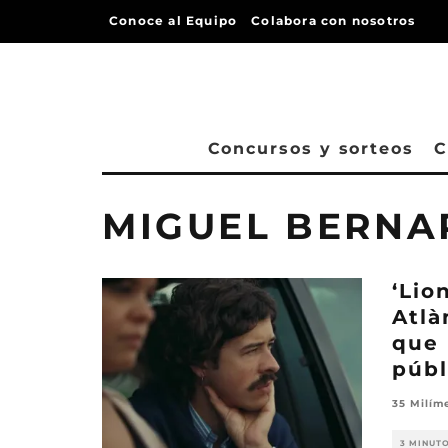
Conoce al Equipo
Colabora con nosotros
Concursos y sorteos
C
MIGUEL BERNA
‘Lio
Atlà
que 
públ
35 Milím
3 MINUT