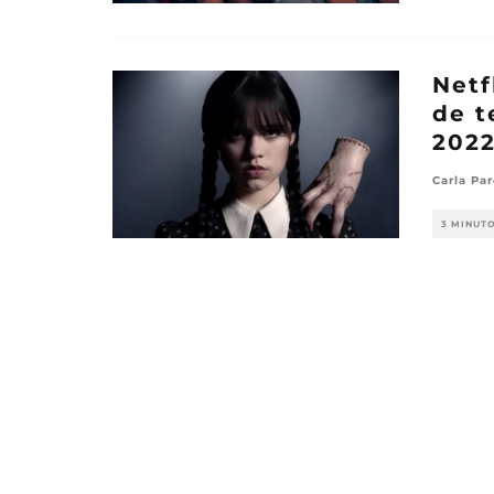
Netf
de t
202
Carla Pa
3 MINUT