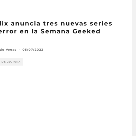
lix anuncia tres nuevas series
error en la Semana Geeked
2
rdo Vegas
·
05/07/2022
O DE LECTURA