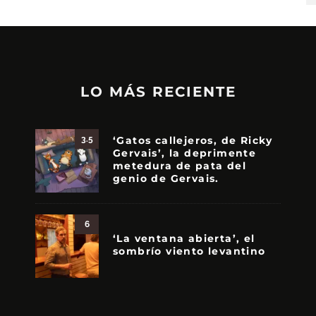
LO MÁS RECIENTE
‘Gatos callejeros, de Ricky
3.5
Gervais’, la deprimente
metedura de pata del
genio de Gervais.
6
‘La ventana abierta’, el
sombrío viento levantino