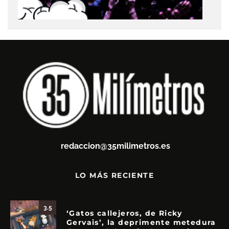
redaccion@35milimetros.es
LO MÁS RECIENTE
3.5
‘Gatos callejeros, de Ricky
Gervais’, la deprimente metedura