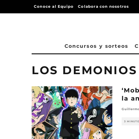
Conoce al Equipo
Colabora con nosotros
Concursos y sorteos
C
LOS DEMONIOS
‘Mob
la a
Guillerm
3 MINUT