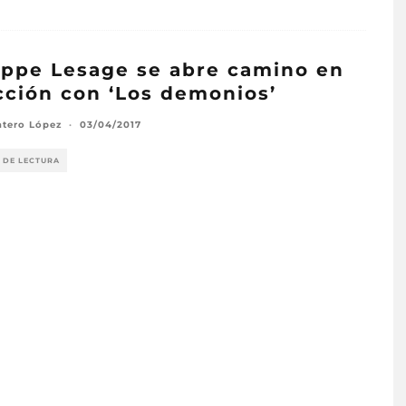
ippe Lesage se abre camino en
icción con ‘Los demonios’
ntero López
·
03/04/2017
 DE LECTURA