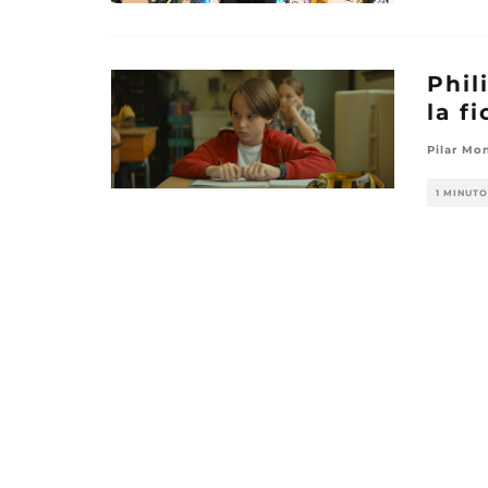
Phil
la f
Pilar Mo
1 MINUTO