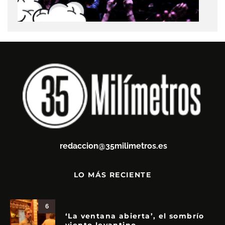
redaccion@35milimetros.es
LO MÁS RECIENTE
6
‘La ventana abierta’, el sombrío