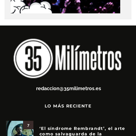
redaccion@35milimetros.es
LO MÁS RECIENTE
7
‘El síndrome Rembrandt’, el arte
como salvaguarda de la