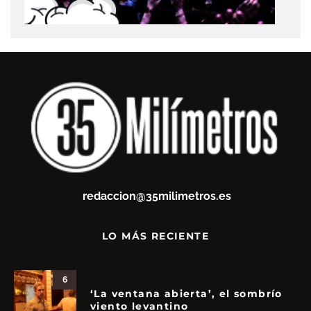
redaccion@35milimetros.es
LO MÁS RECIENTE
6
‘La ventana abierta’, el sombrío
viento levantino