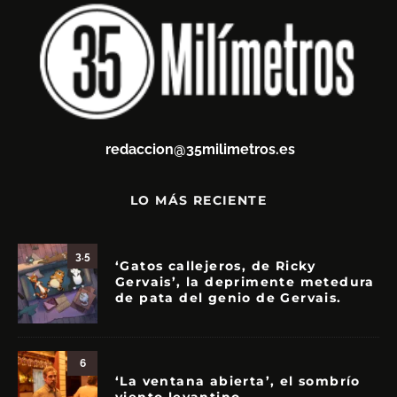
redaccion@35milimetros.es
LO MÁS RECIENTE
3.5
‘Gatos callejeros, de Ricky
Gervais’, la deprimente metedura
de pata del genio de Gervais.
6
‘La ventana abierta’, el sombrío
viento levantino