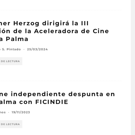
er Herzog dirigirá la III
ión de la Aceleradora de Cine
a Palma
o S. Pintado
·
25/03/2024
 DE LECTURA
ine independiente despunta en
alma con FICINDIE
mos
·
19/11/2023
 DE LECTURA