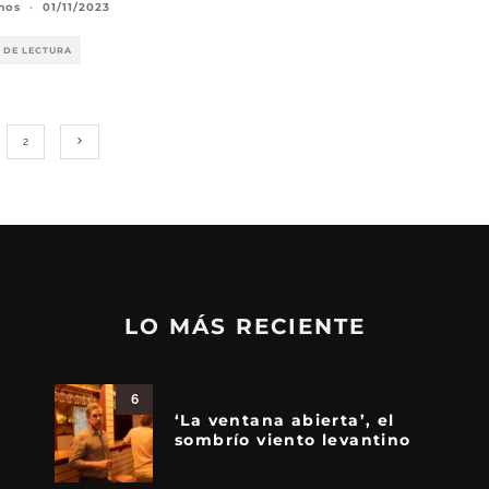
mos
·
01/11/2023
 DE LECTURA
2
LO MÁS RECIENTE
6
‘La ventana abierta’, el
sombrío viento levantino