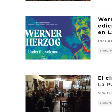
Wern
edic
en L
Francisc
1 MINUTO
El c
La P
Sofía Ra
1 MINUTO