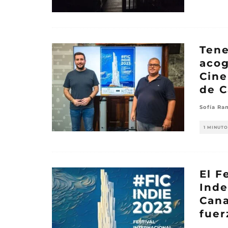
Tene
acog
Cine
de C
Sofía Ra
1 MINUTO
El F
Inde
Cana
fuer