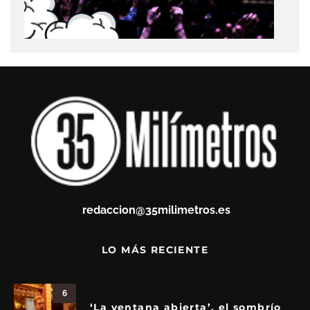
redaccion@35milimetros.es
LO MÁS RECIENTE
6
‘La ventana abierta’, el sombrío