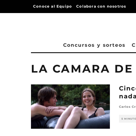
Conoce al Equipo
Colabora con nosotros
Concursos y sorteos
C
LA CAMARA DE
Cinc
nad
Carlos Cr
5 MINUT