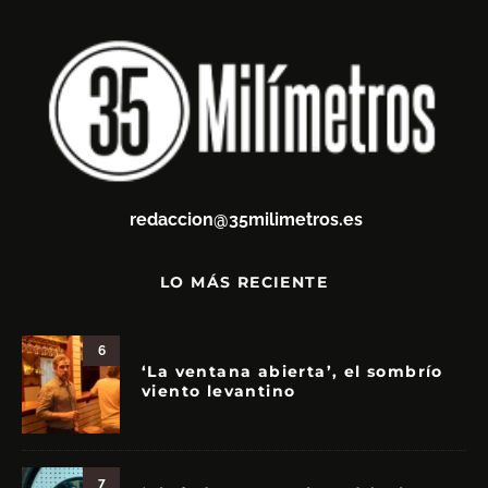
redaccion@35milimetros.es
LO MÁS RECIENTE
6
‘La ventana abierta’, el sombrío
viento levantino
7