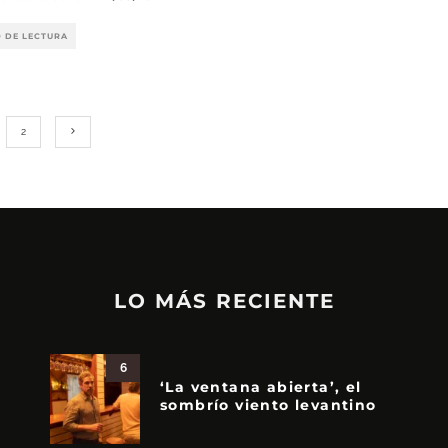
O DE LECTURA
2
LO MÁS RECIENTE
6
‘La ventana abierta’, el
sombrío viento levantino