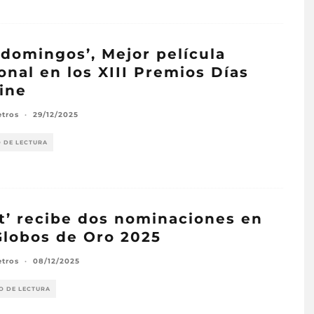
 domingos’, Mejor película
onal en los XIII Premios Días
ine
etros
·
29/12/2025
O DE LECTURA
at’ recibe dos nominaciones en
Globos de Oro 2025
etros
·
08/12/2025
O DE LECTURA