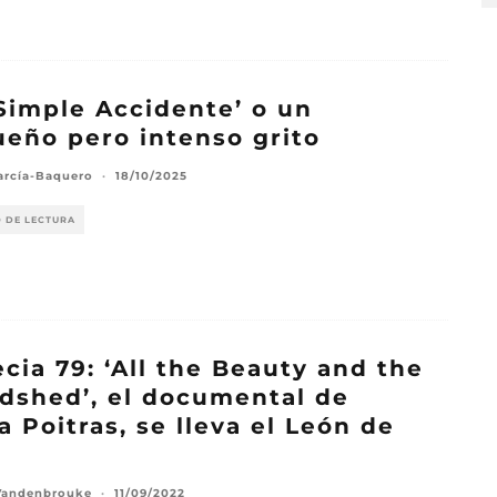
Simple Accidente’ o un
eño pero intenso grito
arcía-Baquero
·
18/10/2025
O DE LECTURA
cia 79: ‘All the Beauty and the
dshed’, el documental de
a Poitras, se lleva el León de
Vandenbrouke
·
11/09/2022