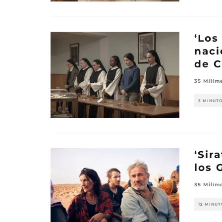
‘Los
naci
de C
35 Milím
3 MINUT
‘Sir
los 
35 Milím
12 MINUT