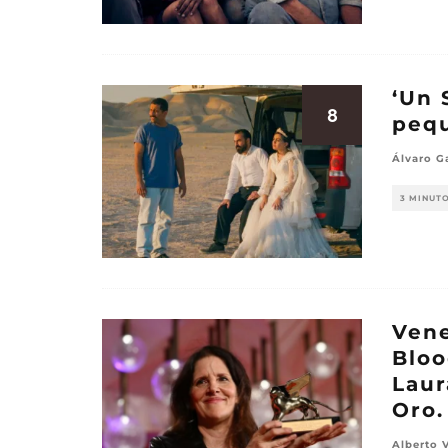
‘Un 
8
pequ
Álvaro G
3 MINUT
Vene
Bloo
Laur
Oro.
Alberto 