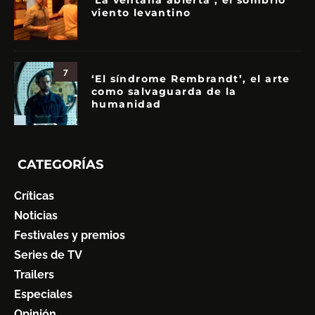
‘La ventana abierta’, el sombrío
viento levantino
7
‘El síndrome Rembrandt’, el arte
como salvaguarda de la
humanidad
CATEGORÍAS
Críticas
Noticias
Festivales y premios
Series de TV
Trailers
Especiales
Opinión