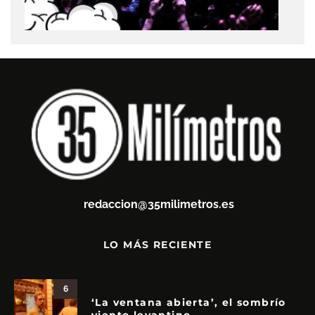
redaccion@35milimetros.es
LO MÁS RECIENTE
6
‘La ventana abierta’, el sombrío