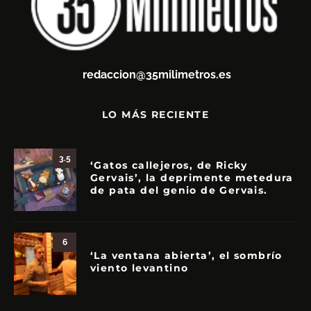
redaccion@35milimetros.es
LO MÁS RECIENTE
3.5
‘Gatos callejeros, de Ricky
Gervais’, la deprimente metedura
de pata del genio de Gervais.
6
‘La ventana abierta’, el sombrío
viento levantino