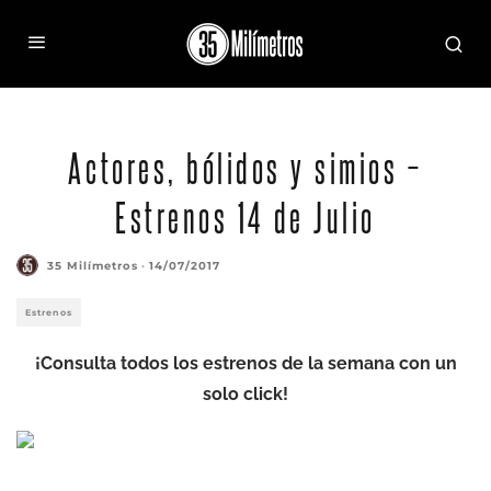
CARS 3NEXT-GEN TAKES THE LEAD ó Jackson Storm (voice of Armie Hammer), a
frontrunner in the next generation of racers, posts speeds that even Lightning McQueen
(voice of Owen Wilson) hasnít seen. "Cars 3" is in theaters June 16, 2017. ©2016 DisneyïPixar.
All Rights Reserved.
Actores, bólidos y simios –
Estrenos 14 de Julio
35 Milímetros
·
14/07/2017
Estrenos
¡Consulta todos los estrenos de la semana con un
solo click!