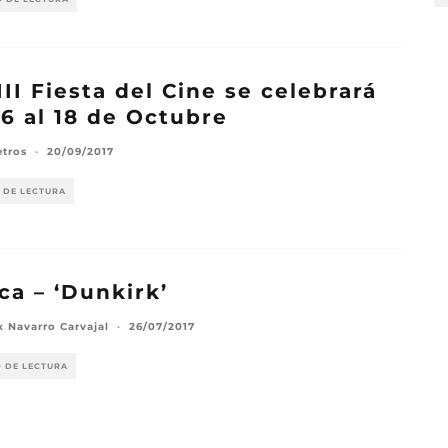
III Fiesta del Cine se celebrará
16 al 18 de Octubre
etros
·
20/09/2017
 DE LECTURA
ica – ‘Dunkirk’
x Navarro Carvajal
·
26/07/2017
O DE LECTURA