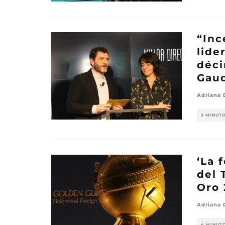
“Inc
lide
déci
Gau
Adriana 
3 MINUT
‘La 
del 
Oro 
Adriana 
4 MINUT