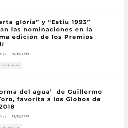
erta glòria” y “Estiu 1993”
ran las nominaciones en la
ma edición de los Premios
dí
Díaz
·
31/12/2017
O DE LECTURA
forma del agua’ de Guillermo
Toro, favorita a los Globos de
2018
Díaz
·
13/12/2017
O DE LECTURA