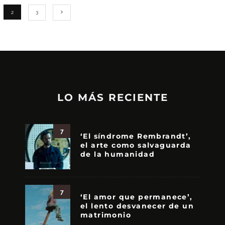
2
3
LO MÁS RECIENTE
7
‘El síndrome Rembrandt’,
el arte como salvaguarda
de la humanidad
7
‘El amor que permanece’,
el lento desvanecer de un
matrimonio