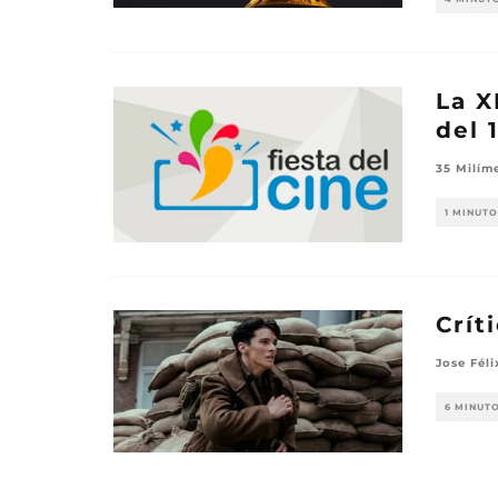
La X
del 
35 Milím
1 MINUTO
Crít
Jose Féli
6 MINUT