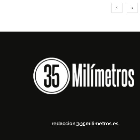
1
redaccion@35milimetros.es