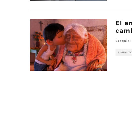
El a
camb
Ezequiel 
6 MINUT