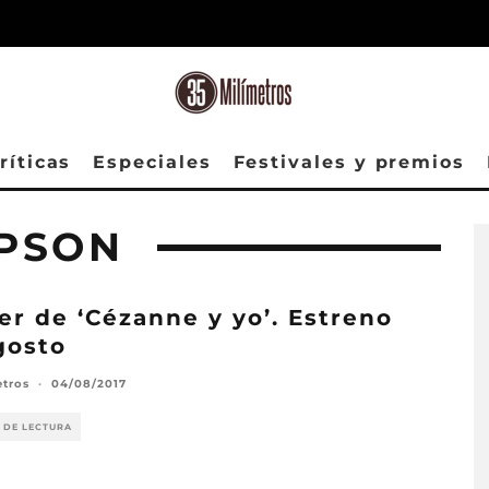
ríticas
Especiales
Festivales y premios
PSON
ler de ‘Cézanne y yo’. Estreno
gosto
etros
·
04/08/2017
 DE LECTURA