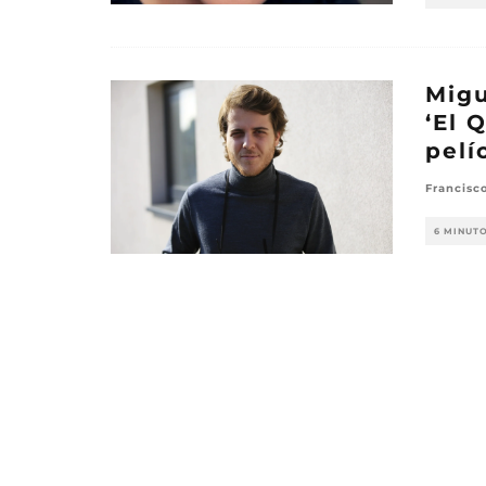
Migu
‘El 
pelí
Francisc
6 MINUT