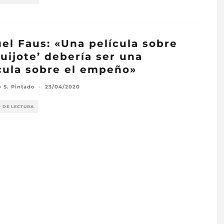
el Faus: «Una película sobre
Quijote’ debería ser una
cula sobre el empeño»
o S. Pintado
·
23/04/2020
O DE LECTURA