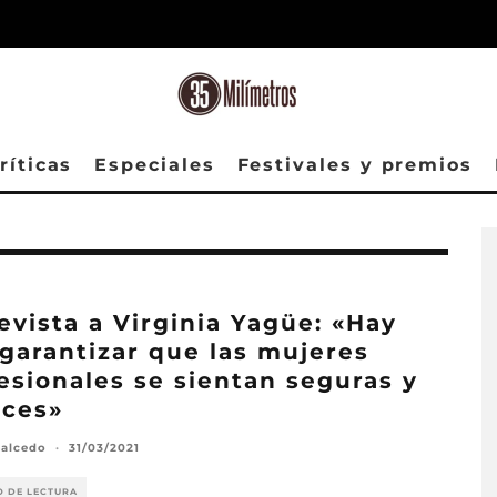
ríticas
Especiales
Festivales y premios
evista a Virginia Yagüe: «Hay
garantizar que las mujeres
esionales se sientan seguras y
aces»
Salcedo
·
31/03/2021
O DE LECTURA