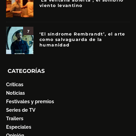
‘La ventana abierta’, el sombrío
viento levantino
7
‘El síndrome Rembrandt’, el arte
como salvaguarda de la
humanidad
CATEGORÍAS
Críticas
Noticias
Festivales y premios
Series de TV
Trailers
Especiales
Opinión